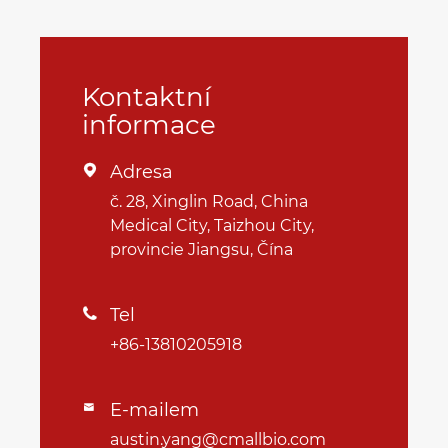
Kontaktní
informace
Adresa

č. 28, Xinglin Road, China
Medical City, Taizhou City,
provincie Jiangsu, Čína
Tel

+86-13810205918
E-mailem

austin.yang@cmallbio.com