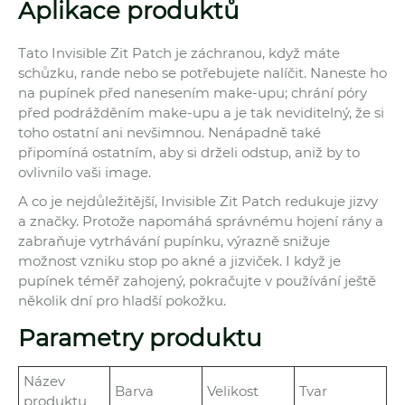
Aplikace produktů
Tato Invisible Zit Patch je záchranou, když máte
schůzku, rande nebo se potřebujete nalíčit. Naneste ho
na pupínek před nanesením make-upu; chrání póry
před podrážděním make-upu a je tak neviditelný, že si
toho ostatní ani nevšimnou. Nenápadně také
připomíná ostatním, aby si drželi odstup, aniž by to
ovlivnilo vaši image.
A co je nejdůležitější, Invisible Zit Patch redukuje jizvy
a značky. Protože napomáhá správnému hojení rány a
zabraňuje vytrhávání pupínku, výrazně snižuje
možnost vzniku stop po akné a jizviček. I když je
pupínek téměř zahojený, pokračujte v používání ještě
několik dní pro hladší pokožku.
Parametry produktu
Název
Barva
Velikost
Tvar
produktu