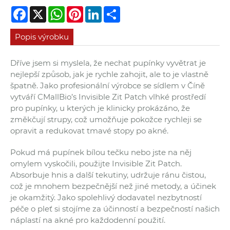
Facebook
X
WhatsApp
Pinterest
LinkedIn
Share
Popis výrobku
Dříve jsem si myslela, že nechat pupínky vyvětrat je
nejlepší způsob, jak je rychle zahojit, ale to je vlastně
špatně. Jako profesionální výrobce se sídlem v Číně
vytváří CMallBio’s Invisible Zit Patch vlhké prostředí
pro pupínky, u kterých je klinicky prokázáno, že
změkčují strupy, což umožňuje pokožce rychleji se
opravit a redukovat tmavé stopy po akné.
Pokud má pupínek bílou tečku nebo jste na něj
omylem vyskočili, použijte Invisible Zit Patch.
Absorbuje hnis a další tekutiny, udržuje ránu čistou,
což je mnohem bezpečnější než jiné metody, a účinek
je okamžitý. Jako spolehlivý dodavatel nezbytností
péče o pleť si stojíme za účinností a bezpečností našich
náplastí na akné pro každodenní použití.