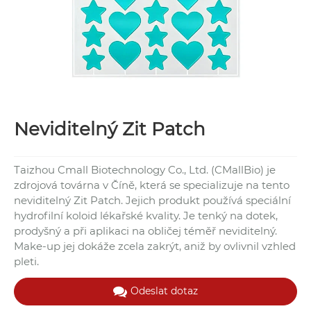
Neviditelný Zit Patch
Taizhou Cmall Biotechnology Co., Ltd. (CMallBio) je
zdrojová továrna v Číně, která se specializuje na tento
neviditelný Zit Patch. Jejich produkt používá speciální
hydrofilní koloid lékařské kvality. Je tenký na dotek,
prodyšný a při aplikaci na obličej téměř neviditelný.
Make-up jej dokáže zcela zakrýt, aniž by ovlivnil vzhled
pleti.
Odeslat dotaz