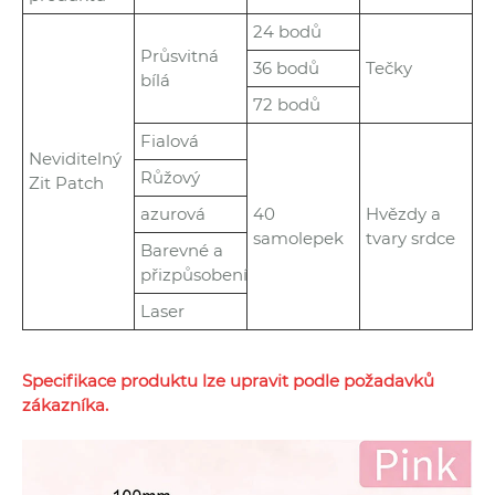
24 bodů
Průsvitná
36 bodů
Tečky
bílá
72 bodů
Fialová
Neviditelný
Růžový
Zit Patch
azurová
40
Hvězdy a
samolepek
tvary srdce
Barevné a
přizpůsobení
Laser
Specifikace produktu lze upravit podle požadavků
zákazníka.