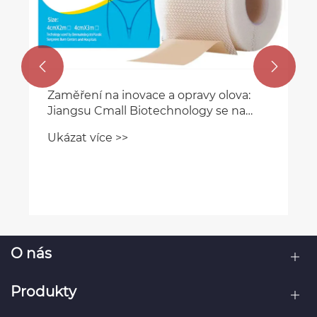


Zaměření na inovace a opravy olova:
Jiangsu Cmall Biotechnology se na
lékařské výstavě úžasně objevila a
Ukázat více >>
hydrokoloidní obvaz přitáhl velkou
pozornost
O nás
Produkty