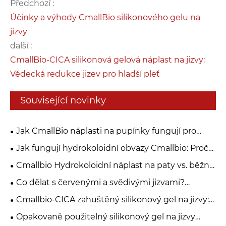
Předchozí :
Účinky a výhody CmallBio silikonového gelu na
jizvy
další :
CmallBio-CICA silikonová gelová náplast na jizvy:
Vědecká redukce jizev pro hladší pleť
Související novinky
Jak CmallBio náplasti na pupínky fungují pro
jasnější pleť přes noc？
Jak fungují hydrokoloidní obvazy Cmallbio: Proč
je „vlhké hojení“ lepší než „suché strupy“?
Cmallbio Hydrokoloidní náplast na paty vs. běžné
obvazy: Proč rychleji hojí puchýře?
Co dělat s červenými a svědivými jizvami?
CmallBio silikonový gel na jizvy může pomoci
Cmallbio-CICA zahuštěný silikonový gel na jizvy:
prémiová volba pro pooperační péči o jizvy
Opakovaně použitelný silikonový gel na jizvy