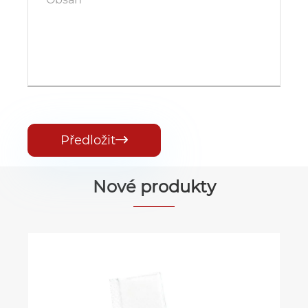
Předložit

Nové produkty
Pooperační ochranná voděodolná
náplast na jizvy v barvě kůže