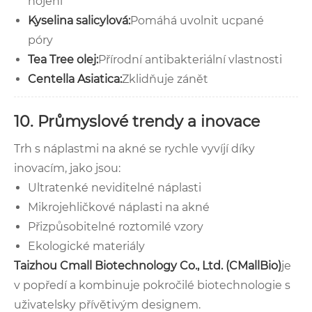
hojení
Kyselina salicylová:
Pomáhá uvolnit ucpané
póry
Tea Tree olej:
Přírodní antibakteriální vlastnosti
Centella Asiatica:
Zklidňuje zánět
10. Průmyslové trendy a inovace
Trh s náplastmi na akné se rychle vyvíjí díky
inovacím, jako jsou:
Ultratenké neviditelné náplasti
Mikrojehličkové náplasti na akné
Přizpůsobitelné roztomilé vzory
Ekologické materiály
Taizhou Cmall Biotechnology Co., Ltd. (CMallBio)
je
v popředí a kombinuje pokročilé biotechnologie s
uživatelsky přívětivým designem.