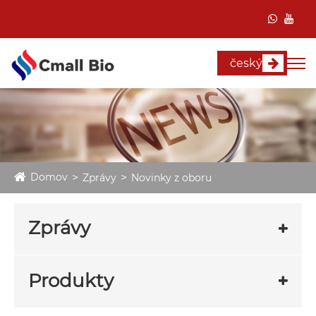
český
Domov
Zprávy
Novinky z oboru
Zprávy
Produkty