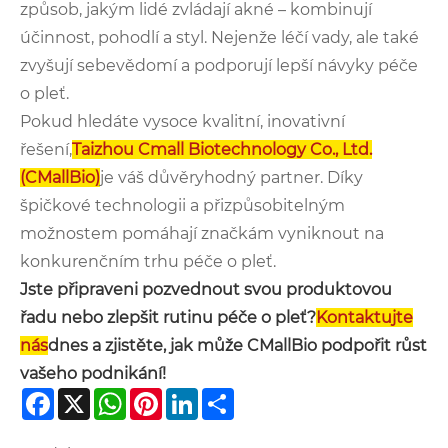
způsob, jakým lidé zvládají akné – kombinují
účinnost, pohodlí a styl. Nejenže léčí vady, ale také
zvyšují sebevědomí a podporují lepší návyky péče
o pleť.
Pokud hledáte vysoce kvalitní, inovativní
řešení,
Taizhou Cmall Biotechnology Co., Ltd.
(CMallBio)
je váš důvěryhodný partner. Díky
špičkové technologii a přizpůsobitelným
možnostem pomáhají značkám vyniknout na
konkurenčním trhu péče o pleť.
Jste připraveni pozvednout svou produktovou
řadu nebo zlepšit rutinu péče o pleť?
Kontaktujte
nás
dnes a zjistěte, jak může CMallBio podpořit růst
vašeho podnikání!
Facebook
X
WhatsApp
Pinterest
LinkedIn
Share