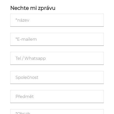
Cmallbio získává celosvětovou trakci na lékařských
trzích
Nechte mi zprávu