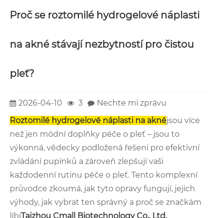
Proč se roztomilé hydrogelové náplasti
na akné stávají nezbytností pro čistou
pleť?
2026-04-10
3
Nechte mi zprávu
Roztomilé hydrogelové náplasti na akné
jsou více
než jen módní doplňky péče o pleť – jsou to
výkonná, vědecky podložená řešení pro efektivní
zvládání pupínků a zároveň zlepšují vaši
každodenní rutinu péče o pleť. Tento komplexní
průvodce zkoumá, jak tyto opravy fungují, jejich
výhody, jak vybrat ten správný a proč se značkám
líbí
Taizhou Cmall Biotechnology Co., Ltd.